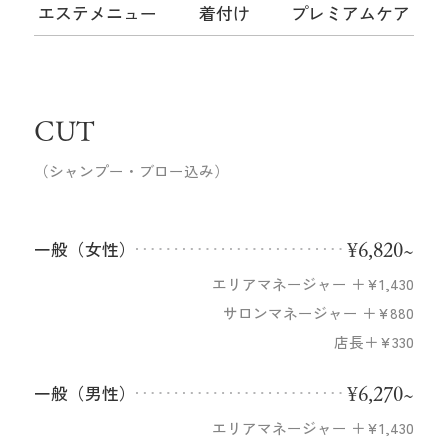
エステメニュー
着付け
プレミアムケア
指名して予約する
CUT
（シャンプー・ブロー込み）
子どもの頃から美容師になることが夢でした。
この仕事を通じてたくさんの出会いがあり、自分
にとって天職だと思ってます。「たくさんの人に
¥6,820~
笑顔になっていただける美容師でいたいなぁ」と
一般（女性）
思います。
エリアマネージャー ＋¥1,430
出身地
サロンマネージャー ＋¥880
栃木県真岡市
店長＋¥330
趣味・特技
笑うこと
¥6,270~
一般（男性）
得意な技術
エリアマネージャー ＋¥1,430
カット