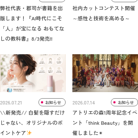
弊社代表・郡司が書籍を出
社内カットコンテスト開催
版します！『AI時代にこそ
～感性と技術を高める～
「人」が宝になる おもてな
しの教科書』8/3発売!!
2026.07.21
2026.07.14
お知らせ
お知らせ
\\新発売// 白髪を隠すだけ
アトリエの森1周年記念イベ
じゃない、オリジナルのポ
ント「think Beauty」を開
イントケア
催しました✴︎